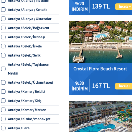
Antalya / Alanya / İncekum
%20
139 TL
İNDİRİM
Antalya / Alanya / Konaklı
Antalya / Alanya / Okurcalar
Antalya / Belek / Boğazkent
Antalya / Belek / İleribaşı
Antalya / Belek / İskele
Antalya / Belek / Serik
Antalya / Belek / Taşlıburun
Crystal Flora Beach Resort
Mevkii
Antalya / Belek / Üçkumtepesi
%30
167 TL
İNDİRİM
Antalya / Kemer / Beldibi
Antalya / Kemer / Kiriş
Antalya / Kemer / Merkez
Antalya / Kızılot / manavgat
Antalya / Lara