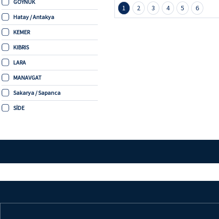
GÖYNÜK
1
2
3
4
5
6
Hatay / Antakya
KEMER
KIBRIS
LARA
MANAVGAT
Sakarya / Sapanca
SİDE