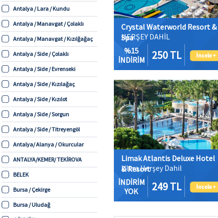
Antalya / Lara / Kundu
Antalya / Manavgat / Çolaklı
Crystal Waterworld Resort &
HERŞEY DAHİL
Spa
Antalya / Manavgat / Kızılğağaç
%15
250 TL
Antalya / Side / Çolaklı
İNDİRİM
Antalya / Side / Evrenseki
Antalya / Side / Kızılağaç
Antalya / Side / Kızılot
Antalya / Side / Sorgun
Antalya / Side / Titreyengöl
Antalya/ Alanya / Okurcular
Limak Atlantis Deluxe Hotel
ANTALYA/KEMER/ TEKİROVA
Ultra Herşey Dahil
& Resort
BELEK
İNDİRİM
249 TL
Bursa / Çekirge
YOK
Bursa / Uludağ