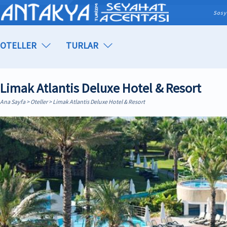
Sosy
OTELLER
TURLAR
Limak Atlantis Deluxe Hotel & Resort
Ana Sayfa
>
Oteller
> Limak Atlantis Deluxe Hotel & Resort