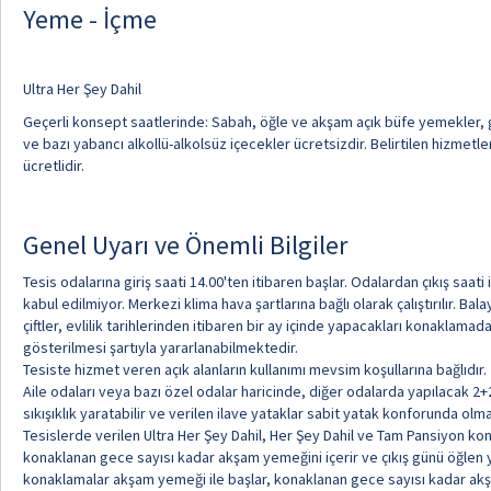
Yeme - İçme
Ultra Her Şey Dahil
Geçerli konsept saatlerinde: Sabah, öğle ve akşam açık büfe yemekler, gü
ve bazı yabancı alkollü-alkolsüz içecekler ücretsizdir. Belirtilen hizmetl
ücretlidir.
Genel Uyarı ve Önemli Bilgiler
Tesis odalarına giriş saati 14.00'ten itibaren başlar. Odalardan çıkış saati 
kabul edilmiyor. Merkezi klima hava şartlarına bağlı olarak çalıştırılır. Ba
çiftler, evlilik tarihlerinden itibaren bir ay içinde yapacakları konaklamad
gösterilmesi şartıyla yararlanabilmektedir.
Tesiste hizmet veren açık alanların kullanımı mevsim koşullarına bağlıdır.
Aile odaları veya bazı özel odalar haricinde, diğer odalarda yapılacak 
sıkışıklık yaratabilir ve verilen ilave yataklar sabit yatak konforunda olma
Tesislerde verilen Ultra Her Şey Dahil, Her Şey Dahil ve Tam Pansiyon ko
konaklanan gece sayısı kadar akşam yemeğini içerir ve çıkış günü öğlen 
konaklamalar akşam yemeği ile başlar, konaklanan gece sayısı kadar akşa