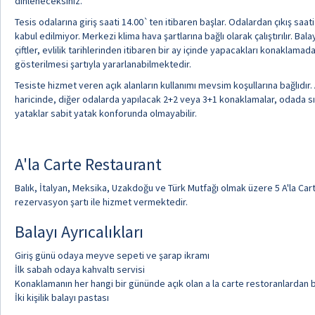
dinleneceksiniz.
Tesis odalarına giriş saati 14.00`ten itibaren başlar. Odalardan çıkış saat
kabul edilmiyor. Merkezi klima hava şartlarına bağlı olarak çalıştırılır. Ba
çiftler, evlilik tarihlerinden itibaren bir ay içinde yapacakları konaklamad
gösterilmesi şartıyla yararlanabilmektedir.
Tesiste hizmet veren açık alanların kullanımı mevsim koşullarına bağlıdır.
haricinde, diğer odalarda yapılacak 2+2 veya 3+1 konaklamalar, odada sıkış
yataklar sabit yatak konforunda olmayabilir.
A'la Carte Restaurant
Balık, İtalyan, Meksika, Uzakdoğu ve Türk Mutfağı olmak üzere 5 A'la Car
rezervasyon şartı ile hizmet vermektedir.
Balayı Ayrıcalıkları
Giriş günü odaya meyve sepeti ve şarap ikramı
İlk sabah odaya kahvaltı servisi
Konaklamanın her hangi bir gününde açık olan a la carte restoranlardan 
İki kişilik balayı pastası