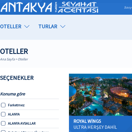
Sosy
OTELLER
TURLAR
OTELLER
Ana Sayfa
> Oteller
SEÇENEKLER
Konuma göre
Farketmez
ALANYA
ROYAL WİNGS
ALANYA AVSALLAR
ULTRA HERŞEY DAHİL