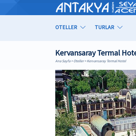
OTELLER
TURLAR
Kervansaray Termal Hot
Ana Sayfa
>
Oteller
> Kervansaray Termal Hotel