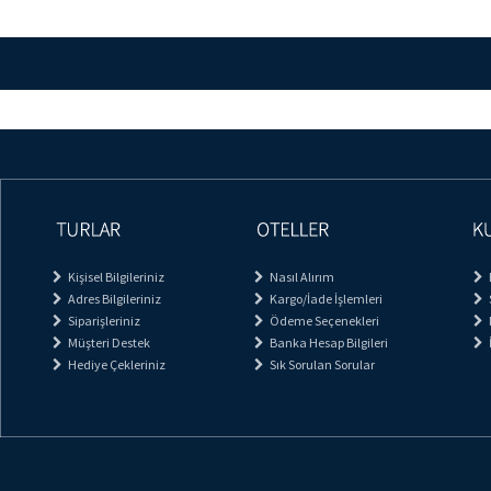
Kişisel Bilgileriniz
Nasıl Alırım
Adres Bilgileriniz
Kargo/İade İşlemleri
Siparişleriniz
Ödeme Seçenekleri
Müşteri Destek
Banka Hesap Bilgileri
Hediye Çekleriniz
Sık Sorulan Sorular