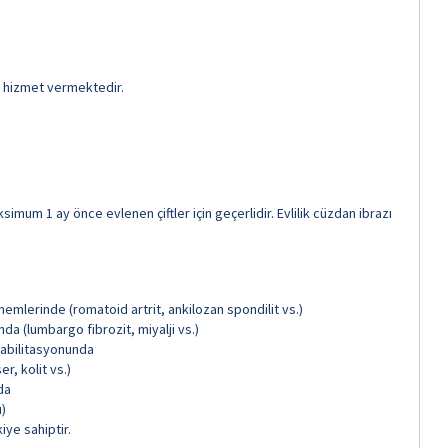
k hizmet vermektedir.
mum 1 ay önce evlenen çiftler için geçerlidir. Evlilik cüzdan ibrazı
önemlerinde (romatoid artrit, ankilozan spondilit vs.)
a (lumbargo fibrozit, miyalji vs.)
ehabilitasyonunda
r, kolit vs.)
da
ı)
iye sahiptir.